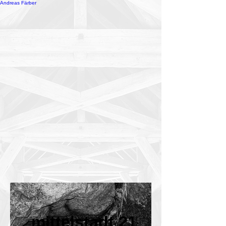
Andreas Färber
mittelstadt 21