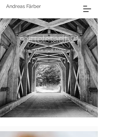
Andreas Färber
mittelstadt 21
typografie
und
fotografie