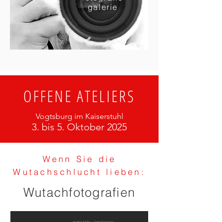
galerie
OFFENE ATELIERS
Vogtsburg im Kaiserstuhl
3. bi
s 5. Oktober 2025
Wenn Sie die
Wutachschlucht lieben:
Wutachfotografien